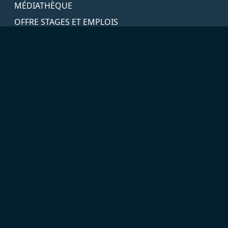
MÉDIATHÈQUE
OFFRE STAGES ET EMPLOIS
CONTACT
+261 38 80 895 79
contact@terreau-fste.org
Ambondrona, Majunga, Madagascar
LIENS UTILES