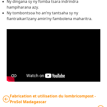
Ny dingana sy ny fomba tsara indrindra
hampiharana azy.
Ny tombontsoa ho an’ny tantsaha sy ny
fiantraikan’izany amin’ny fambolena maharitra.
Fabrication et utilisation du lombricompost -
ProSol Madagascar