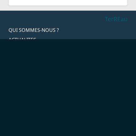
TerREau
QUI SOMMES-NOUS ?
ACTUALITES
THEMATIQUES
GALERIES PHOTOS
MÉDIATHÈQUE
OFFRE STAGES ET EMPLOIS
CONTACT
+261 38 80 895 79
contact@terreau-fste.org
Ambondrona, Majunga, Madagascar
LIENS UTILES