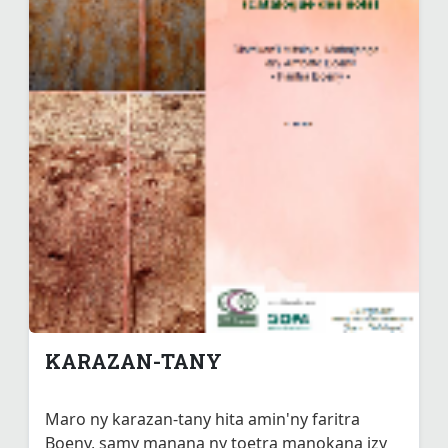
KARAZAN-TANY
Maro ny karazan-tany hita amin'ny faritra
Boeny, samy manana ny toetra manokana izy