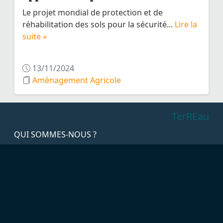
Le projet mondial de protection et de
réhabilitation des sols pour la sécurité...
Lire la
suite »
13/11/2024
Aménagement Agricole
TerREau
QUI SOMMES-NOUS ?
ACTUALITES
THEMATIQUES
GALERIES PHOTOS
MÉDIATHÈQUE
OFFRE STAGES ET EMPLOIS