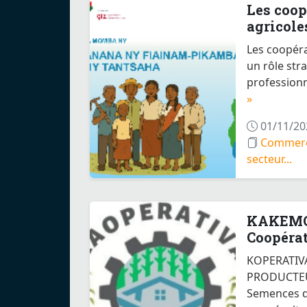
Les coop
agricoles
dévelop..
Les coopéra
un rôle str
professionn
»
01/11/20
Commerci
secteur...
KAKEMO
Coopéra
SOAMIR
KOPERATIV
PRODUCTE
Semences de