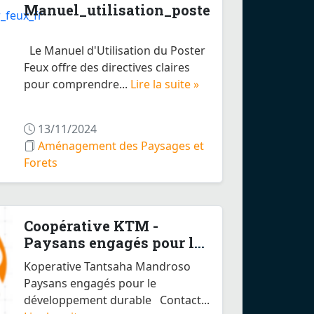
Manuel_utilisation_poster_feux_fr
Le Manuel d'Utilisation du Poster
Feux offre des directives claires
pour comprendre...
Lire la suite »
13/11/2024
Aménagement des Paysages et
Forets
Coopérative KTM -
Paysans engagés pour le
dével...
Koperative Tantsaha Mandroso
Paysans engagés pour le
développement durable Contact...