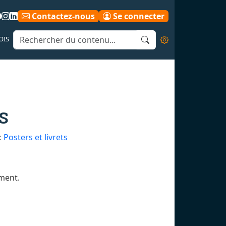
Contactez-nous
Se connecter
OIS
S
:
Posters et livrets
ement.