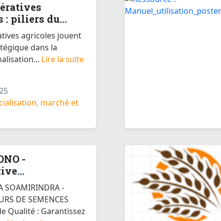
ératives
 : piliers du
.
tives agricoles jouent
atégique dans la
alisation...
Lire la suite
25
alisation, marché et
NO -
tive
INDRA
A SOAMIRINDRA -
URS DE SEMENCES
 Qualité : Garantissez