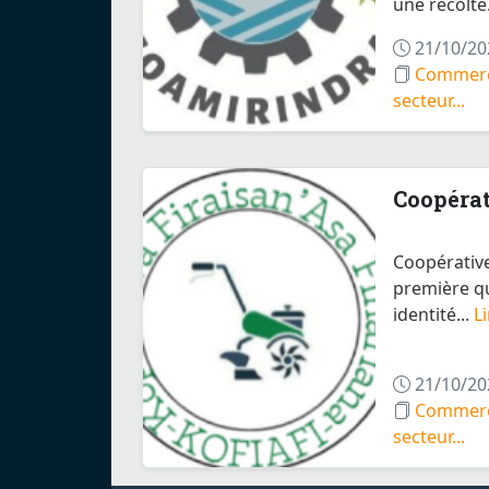
une récolte.
21/10/20
Commerci
secteur...
Coopéra
Coopérativ
première qu
identité...
Li
21/10/20
Commerci
secteur...